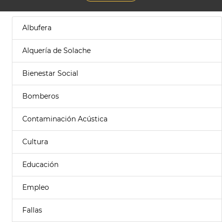
Albufera
Alquería de Solache
Bienestar Social
Bomberos
Contaminación Acústica
Cultura
Educación
Empleo
Fallas