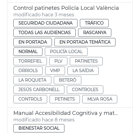
Control patinetes Policía Local València
modificado hace 3 meses
SEGURIDAD CIUDADANA
TRÁFICO
TODAS LAS AUDIENCIAS
RASCANYA
EN PORTADA
EN PORTADA TEMÁTICA
NORMAL
POLICÍA LOCAL
TORREFIEL
PLV
PATINETES
ORRIOLS
VMP
LA SAÏDIA
LA ROQUETA
BETERÓ
JESÚS CARBONELL
CONTROLES
CONTROLS
PETINETS
MLVA ROSA
Manual Accesibilidad Cognitiva y materiales lectura fácil y apoyo comunicación PLV
modificado hace 8 meses
BIENESTAR SOCIAL