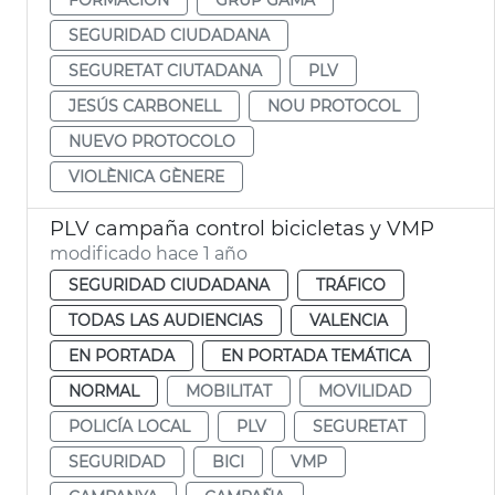
SEGURIDAD CIUDADANA
SEGURETAT CIUTADANA
PLV
JESÚS CARBONELL
NOU PROTOCOL
NUEVO PROTOCOLO
VIOLÈNICA GÈNERE
PLV campaña control bicicletas y VMP
modificado hace 1 año
SEGURIDAD CIUDADANA
TRÁFICO
TODAS LAS AUDIENCIAS
VALENCIA
EN PORTADA
EN PORTADA TEMÁTICA
NORMAL
MOBILITAT
MOVILIDAD
POLICÍA LOCAL
PLV
SEGURETAT
SEGURIDAD
BICI
VMP