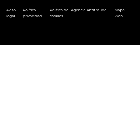
Aviso
Política
Política de
Agencia Antifraude
Mapa
legal
privacidad
cookies
Web