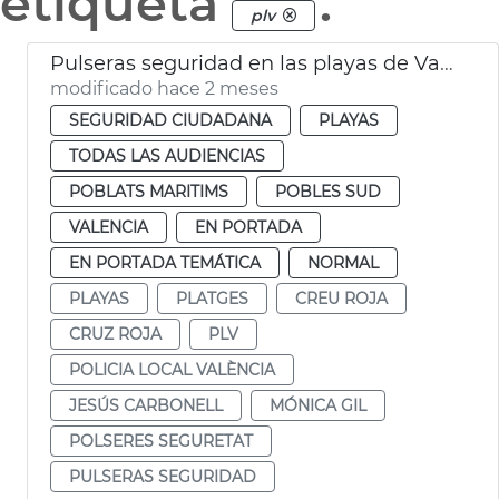
etiqueta
.
plv
Pulseras seguridad en las playas de València
modificado hace 2 meses
SEGURIDAD CIUDADANA
PLAYAS
TODAS LAS AUDIENCIAS
POBLATS MARITIMS
POBLES SUD
VALENCIA
EN PORTADA
EN PORTADA TEMÁTICA
NORMAL
PLAYAS
PLATGES
CREU ROJA
CRUZ ROJA
PLV
POLICIA LOCAL VALÈNCIA
JESÚS CARBONELL
MÓNICA GIL
POLSERES SEGURETAT
PULSERAS SEGURIDAD