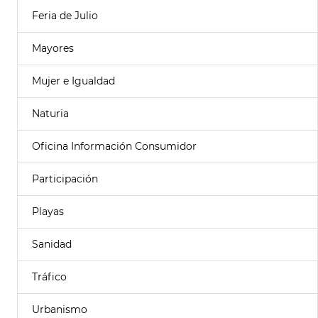
Feria de Julio
Mayores
Mujer e Igualdad
Naturia
Oficina Información Consumidor
Participación
Playas
Sanidad
Tráfico
Urbanismo