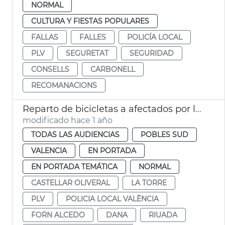
NORMAL
CULTURA Y FIESTAS POPULARES
FALLAS
FALLES
POLICÍA LOCAL
PLV
SEGURETAT
SEGURIDAD
CONSELLS
CARBONELL
RECOMANACIONS
Reparto de bicicletas a afectados por la dana València
modificado hace 1 año
TODAS LAS AUDIENCIAS
POBLES SUD
VALENCIA
EN PORTADA
EN PORTADA TEMÁTICA
NORMAL
CASTELLAR OLIVERAL
LA TORRE
PLV
POLICIA LOCAL VALÈNCIA
FORN ALCEDO
DANA
RIUADA