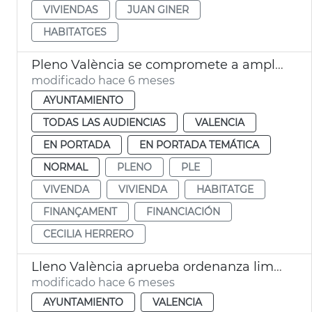
VIVIENDAS
JUAN GINER
HABITATGES
Pleno València se compromete a ampliar ayudas al alquiler
modificado hace 6 meses
AYUNTAMIENTO
TODAS LAS AUDIENCIAS
VALENCIA
EN PORTADA
EN PORTADA TEMÁTICA
NORMAL
PLENO
PLE
VIVENDA
VIVIENDA
HABITATGE
FINANÇAMENT
FINANCIACIÓN
CECILIA HERRERO
Lleno València aprueba ordenanza limpia recogida residuos
modificado hace 6 meses
AYUNTAMIENTO
VALENCIA