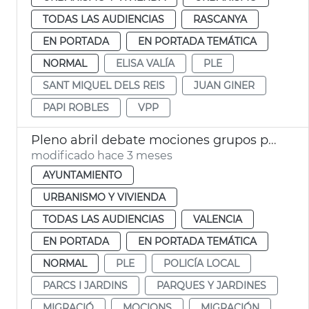
TODAS LAS AUDIENCIAS
RASCANYA
EN PORTADA
EN PORTADA TEMÁTICA
NORMAL
ELISA VALÍA
PLE
SANT MIQUEL DELS REIS
JUAN GINER
PAPI ROBLES
VPP
Pleno abril debate mociones grupos políticos
modificado hace 3 meses
AYUNTAMIENTO
URBANISMO Y VIVIENDA
TODAS LAS AUDIENCIAS
VALENCIA
EN PORTADA
EN PORTADA TEMÁTICA
NORMAL
PLE
POLICÍA LOCAL
PARCS I JARDINS
PARQUES Y JARDINES
MIGRACIÓ
MOCIONS
MIGRACIÓN