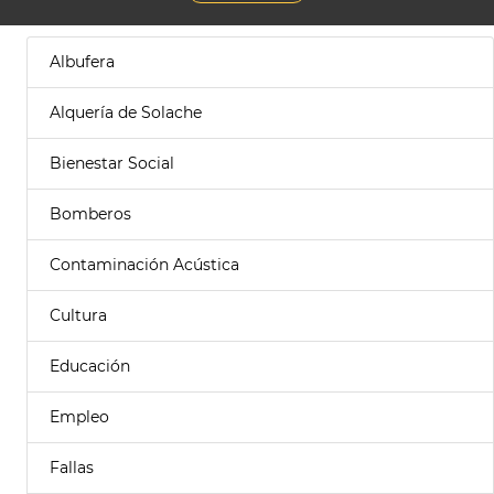
Albufera
Alquería de Solache
Bienestar Social
Bomberos
Contaminación Acústica
Cultura
Educación
Empleo
Fallas