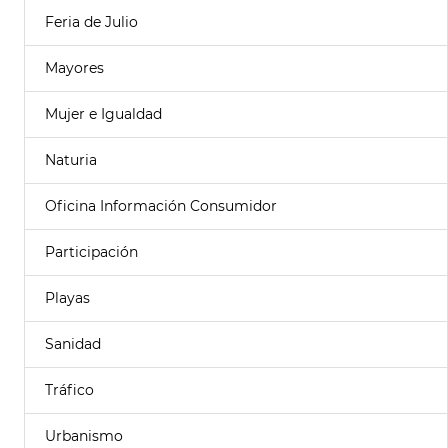
Feria de Julio
Mayores
Mujer e Igualdad
Naturia
Oficina Información Consumidor
Participación
Playas
Sanidad
Tráfico
Urbanismo