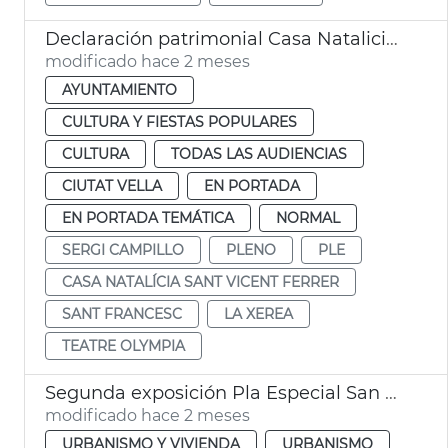
Declaración patrimonial Casa Natalicia San Vicente Ferrer y Teatro Olympia València
modificado hace 2 meses
AYUNTAMIENTO
CULTURA Y FIESTAS POPULARES
CULTURA
TODAS LAS AUDIENCIAS
CIUTAT VELLA
EN PORTADA
EN PORTADA TEMÁTICA
NORMAL
SERGI CAMPILLO
PLENO
PLE
CASA NATALÍCIA SANT VICENT FERRER
SANT FRANCESC
LA XEREA
TEATRE OLYMPIA
Segunda exposición Pla Especial San Miquel de los Reyes València
modificado hace 2 meses
URBANISMO Y VIVIENDA
URBANISMO