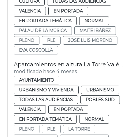
CULTURA
TODAS LAS AUDIENCIAS
VALENCIA
EN PORTADA
EN PORTADA TEMÁTICA
NORMAL
PALAU DE LA MÚSICA
MAITE IBÁÑEZ
PLENO
PLE
JOSÉ LUIS MORENO
EVA COSCOLLÀ
Aparcamientos en altura La Torre València
modificado hace 4 meses
AYUNTAMIENTO
URBANISMO Y VIVIENDA
URBANISMO
TODAS LAS AUDIENCIAS
POBLES SUD
VALENCIA
EN PORTADA
EN PORTADA TEMÁTICA
NORMAL
PLENO
PLE
LA TORRE