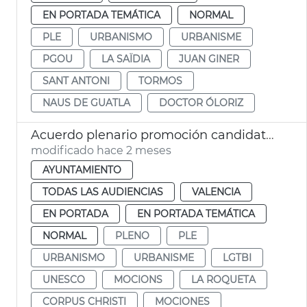
EN PORTADA TEMÁTICA
NORMAL
PLE
URBANISMO
URBANISME
PGOU
LA SAÏDIA
JUAN GINER
SANT ANTONI
TORMOS
NAUS DE GUATLA
DOCTOR ÓLORIZ
Acuerdo plenario promoción candidatura Corpus Patrimonio Cultural Unesco
modificado hace 2 meses
AYUNTAMIENTO
TODAS LAS AUDIENCIAS
VALENCIA
EN PORTADA
EN PORTADA TEMÁTICA
NORMAL
PLENO
PLE
URBANISMO
URBANISME
LGTBI
UNESCO
MOCIONS
LA ROQUETA
CORPUS CHRISTI
MOCIONES