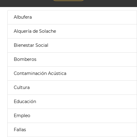
Albufera
Alquería de Solache
Bienestar Social
Bomberos
Contaminación Acústica
Cultura
Educación
Empleo
Fallas