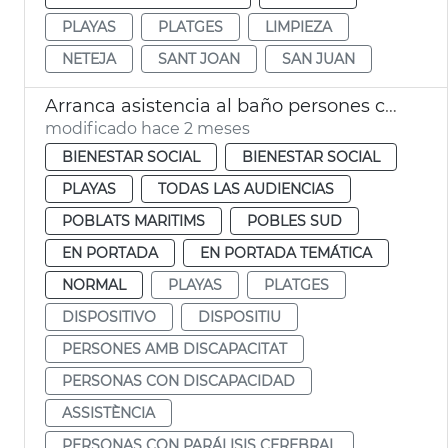
PLAYAS
PLATGES
LIMPIEZA
NETEJA
SANT JOAN
SAN JUAN
Arranca asistencia al baño persones con discapacitado playas València
modificado hace 2 meses
BIENESTAR SOCIAL
BIENESTAR SOCIAL
PLAYAS
TODAS LAS AUDIENCIAS
POBLATS MARITIMS
POBLES SUD
EN PORTADA
EN PORTADA TEMÁTICA
NORMAL
PLAYAS
PLATGES
DISPOSITIVO
DISPOSITIU
PERSONES AMB DISCAPACITAT
PERSONAS CON DISCAPACIDAD
ASSISTÈNCIA
PERSONAS CON PARÁLISIS CEREBRAL