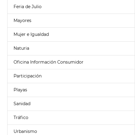
Feria de Julio
Mayores
Mujer e Igualdad
Naturia
Oficina Información Consumidor
Participación
Playas
Sanidad
Tráfico
Urbanismo