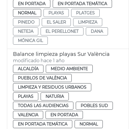
EN PORTADA
EN PORTADA TEMÁTICA
NORMAL
PLAYAS
PLATGES
PINEDO
EL SALER
LIMPIEZA
NETEJA
EL PERELLONET
DANA
MÓNICA GIL
Balance limpieza playas Sur València
modificado hace 1 año
ALCALDÍA
MEDIO AMBIENTE
PUEBLOS DE VALÈNCIA
LIMPIEZA Y RESIDUOS URBANOS
PLAYAS
NATURIA
TODAS LAS AUDIENCIAS
POBLES SUD
VALENCIA
EN PORTADA
EN PORTADA TEMÁTICA
NORMAL