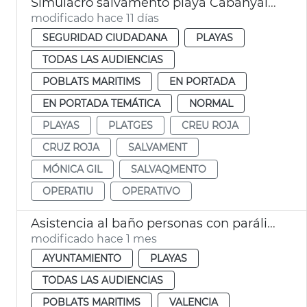
Simulacro salvamento playa Cabanyal València
modificado hace 11 días
SEGURIDAD CIUDADANA
PLAYAS
TODAS LAS AUDIENCIAS
POBLATS MARITIMS
EN PORTADA
EN PORTADA TEMÁTICA
NORMAL
PLAYAS
PLATGES
CREU ROJA
CRUZ ROJA
SALVAMENT
MÓNICA GIL
SALVAQMENTO
OPERATIU
OPERATIVO
Asistencia al baño personas con parálisis cerebral València
modificado hace 1 mes
AYUNTAMIENTO
PLAYAS
TODAS LAS AUDIENCIAS
POBLATS MARITIMS
VALENCIA