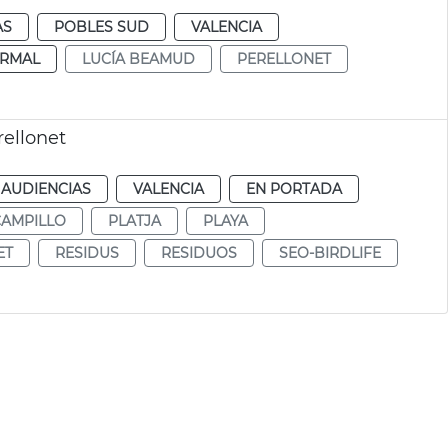
AS
POBLES SUD
VALENCIA
RMAL
LUCÍA BEAMUD
PERELLONET
rellonet
 AUDIENCIAS
VALENCIA
EN PORTADA
CAMPILLO
PLATJA
PLAYA
ET
RESIDUS
RESIDUOS
SEO-BIRDLIFE