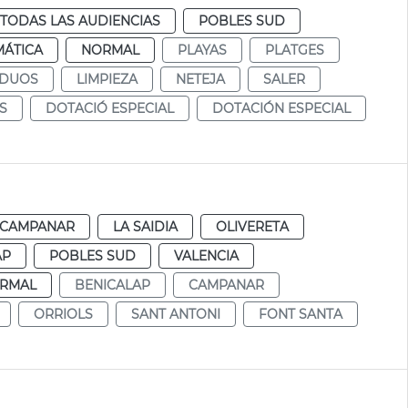
TODAS LAS AUDIENCIAS
POBLES SUD
MÁTICA
NORMAL
PLAYAS
PLATGES
IDUOS
LIMPIEZA
NETEJA
SALER
S
DOTACIÓ ESPECIAL
DOTACIÓN ESPECIAL
CAMPANAR
LA SAIDIA
OLIVERETA
AP
POBLES SUD
VALENCIA
RMAL
BENICALAP
CAMPANAR
ORRIOLS
SANT ANTONI
FONT SANTA