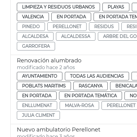
LIMPIEZA Y RESIDUOS URBANOS
PLAYAS
VALENCIA
EN PORTADA
EN PORTADA TE
PINEDO
PERELLONET
RESIDUS
RES
ALCALDESA
ALCALDESSA
ARBRE DEL GO
GARROFERA
Renovación alumbrado
modificado hace 2 años
AYUNTAMIENTO
TODAS LAS AUDIENCIAS
POBLATS MARITIMS
RASCANYA
BENICAL
EN PORTADA
EN PORTADA TEMÁTICA
NO
ENLLUMENAT
MALVA-ROSA
PERELLONET
JULIA CLIMENT
Nuevo ambulatorio Perellonet
modificado hace 3 años