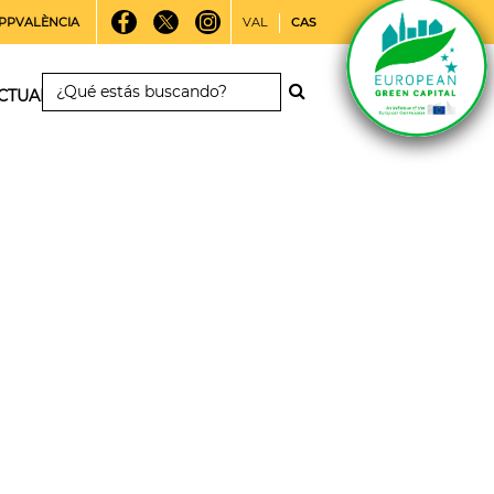
PPVALÈNCIA
VAL
CAS
CTUALIDAD