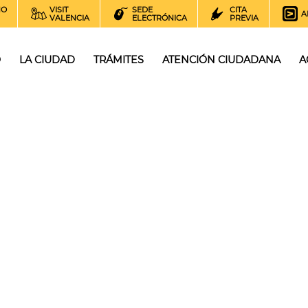
NO
VISIT
SEDE
CITA
A
VALENCIA
ELECTRÓNICA
PREVIA
O
LA CIUDAD
TRÁMITES
ATENCIÓN CIUDADANA
A