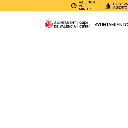
VALENCIA
GOBIER
AL
ABIERTO
MINUTO
AYUNTAMIENT