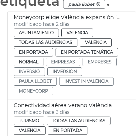
etiqueta
.
paula llobet
Moneycorp elige València expansión internacional
modificado hace 2 días
AYUNTAMIENTO
VALENCIA
TODAS LAS AUDIENCIAS
VALENCIA
EN PORTADA
EN PORTADA TEMÁTICA
NORMAL
EMPRESAS
EMPRESES
INVERSIÓ
INVERSIÓN
PAULA LLOBET
INVEST IN VALÈNCIA
MONEYCORP
Conectividad aérea verano València
modificado hace 3 días
TURISMO
TODAS LAS AUDIENCIAS
VALENCIA
EN PORTADA