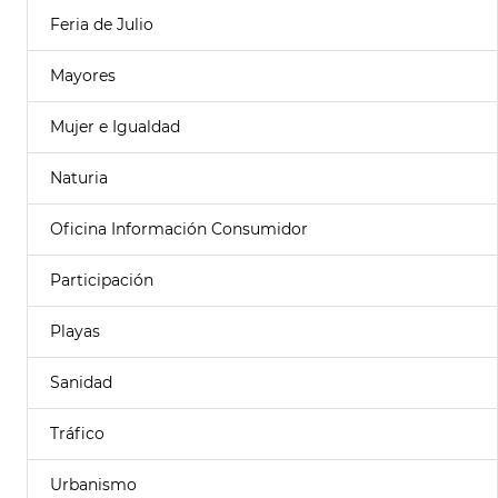
Feria de Julio
Mayores
Mujer e Igualdad
Naturia
Oficina Información Consumidor
Participación
Playas
Sanidad
Tráfico
Urbanismo