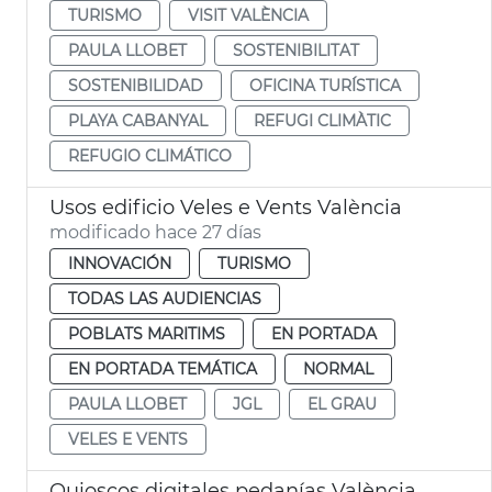
TURISMO
VISIT VALÈNCIA
PAULA LLOBET
SOSTENIBILITAT
SOSTENIBILIDAD
OFICINA TURÍSTICA
PLAYA CABANYAL
REFUGI CLIMÀTIC
REFUGIO CLIMÁTICO
Usos edificio Veles e Vents València
modificado hace 27 días
INNOVACIÓN
TURISMO
TODAS LAS AUDIENCIAS
POBLATS MARITIMS
EN PORTADA
EN PORTADA TEMÁTICA
NORMAL
PAULA LLOBET
JGL
EL GRAU
VELES E VENTS
Quioscos digitales pedanías València