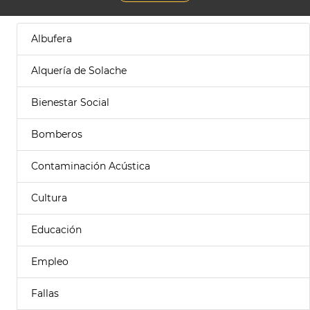
Albufera
Alquería de Solache
Bienestar Social
Bomberos
Contaminación Acústica
Cultura
Educación
Empleo
Fallas