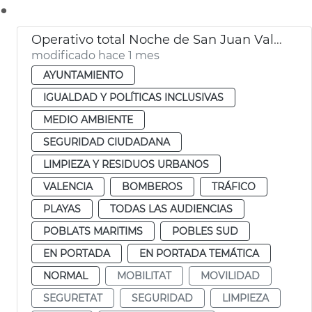
.
Operativo total Noche de San Juan València. Movilidad, limpieza y seguridad
modificado hace 1 mes
AYUNTAMIENTO
IGUALDAD Y POLÍTICAS INCLUSIVAS
MEDIO AMBIENTE
SEGURIDAD CIUDADANA
LIMPIEZA Y RESIDUOS URBANOS
VALENCIA
BOMBEROS
TRÁFICO
PLAYAS
TODAS LAS AUDIENCIAS
POBLATS MARITIMS
POBLES SUD
EN PORTADA
EN PORTADA TEMÁTICA
NORMAL
MOBILITAT
MOVILIDAD
SEGURETAT
SEGURIDAD
LIMPIEZA