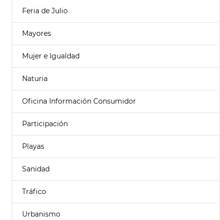
Feria de Julio
Mayores
Mujer e Igualdad
Naturia
Oficina Información Consumidor
Participación
Playas
Sanidad
Tráfico
Urbanismo