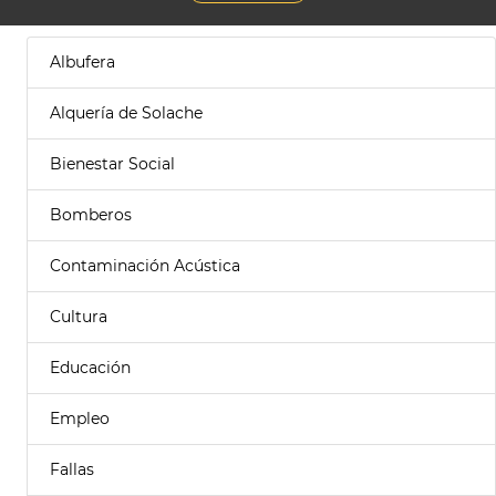
Albufera
Alquería de Solache
Bienestar Social
Bomberos
Contaminación Acústica
Cultura
Educación
Empleo
Fallas