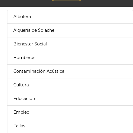
Albufera
Alquería de Solache
Bienestar Social
Bomberos
Contaminación Acústica
Cultura
Educación
Empleo
Fallas