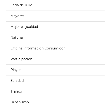
Feria de Julio
Mayores
Mujer e Igualdad
Naturia
Oficina Información Consumidor
Participación
Playas
Sanidad
Tráfico
Urbanismo