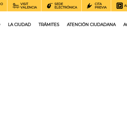
NO
VISIT
SEDE
CITA
A
VALENCIA
ELECTRÓNICA
PREVIA
O
LA CIUDAD
TRÁMITES
ATENCIÓN CIUDADANA
A