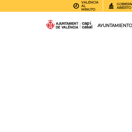
VALENCIA
GOBIER
AL
ABIERTO
MINUTO
AYUNTAMIENT