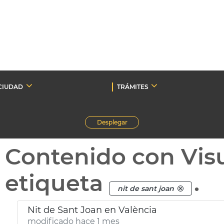
CIUDAD
TRÁMITES
Desplegar
Contenido con Vis
etiqueta
.
nit de sant joan
Nit de Sant Joan en València
modificado hace 1 mes