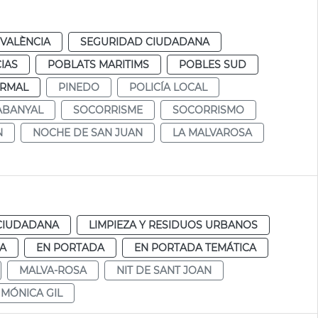
VALÈNCIA
SEGURIDAD CIUDADANA
IAS
POBLATS MARITIMS
POBLES SUD
RMAL
PINEDO
POLICÍA LOCAL
ABANYAL
SOCORRISME
SOCORRISMO
N
NOCHE DE SAN JUAN
LA MALVAROSA
CIUDADANA
LIMPIEZA Y RESIDUOS URBANOS
IA
EN PORTADA
EN PORTADA TEMÁTICA
MALVA-ROSA
NIT DE SANT JOAN
MÓNICA GIL