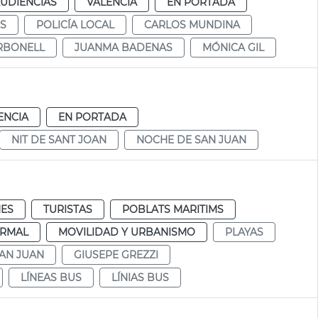
AUDIENCIAS
VALENCIA
EN PORTADA
S
POLICÍA LOCAL
CARLOS MUNDINA
RBONELL
JUANMA BADENAS
MÓNICA GIL
ENCIA
EN PORTADA
NIT DE SANT JOAN
NOCHE DE SAN JUAN
ES
TURISTAS
POBLATS MARITIMS
RMAL
MOVILIDAD Y URBANISMO
PLAYAS
AN JUAN
GIUSEPE GREZZI
LÍNEAS BUS
LÍNIAS BUS