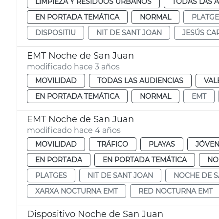
LIMPIEZA Y RESIDUOS URBANOS
TODAS LAS 
EN PORTADA TEMÁTICA
NORMAL
PLATGE
DISPOSITIU
NIT DE SANT JOAN
JESÚS CA
EMT Noche de San Juan
modificado hace 3 años
MOVILIDAD
TODAS LAS AUDIENCIAS
VAL
EN PORTADA TEMÁTICA
NORMAL
EMT
EMT Noche de San Juan
modificado hace 4 años
MOVILIDAD
TRÁFICO
PLAYAS
JÓVEN
EN PORTADA
EN PORTADA TEMÁTICA
NO
PLATGES
NIT DE SANT JOAN
NOCHE DE S
XARXA NOCTURNA EMT
RED NOCTURNA EMT
Dispositivo Noche de San Juan