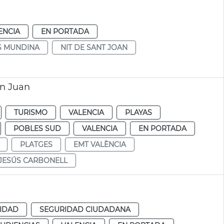
ENCIA
EN PORTADA
S MUNDINA
NIT DE SANT JOAN
an Juan
TURISMO
VALENCIA
PLAYAS
POBLES SUD
VALENCIA
EN PORTADA
PLATGES
EMT VALÈNCIA
JESÚS CARBONELL
IDAD
SEGURIDAD CIUDADANA