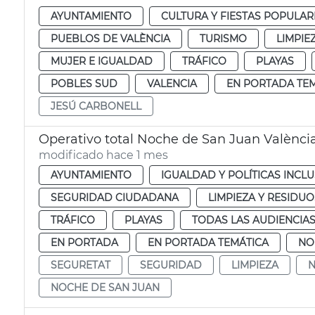
AYUNTAMIENTO
CULTURA Y FIESTAS POPULAR
PUEBLOS DE VALÈNCIA
TURISMO
LIMPIE
MUJER E IGUALDAD
TRÁFICO
PLAYAS
POBLES SUD
VALENCIA
EN PORTADA TE
JESÚ CARBONELL
Operativo total Noche de San Juan València
modificado hace 1 mes
AYUNTAMIENTO
IGUALDAD Y POLÍTICAS INCLU
SEGURIDAD CIUDADANA
LIMPIEZA Y RESIDU
TRÁFICO
PLAYAS
TODAS LAS AUDIENCIA
EN PORTADA
EN PORTADA TEMÁTICA
NO
SEGURETAT
SEGURIDAD
LIMPIEZA
N
NOCHE DE SAN JUAN