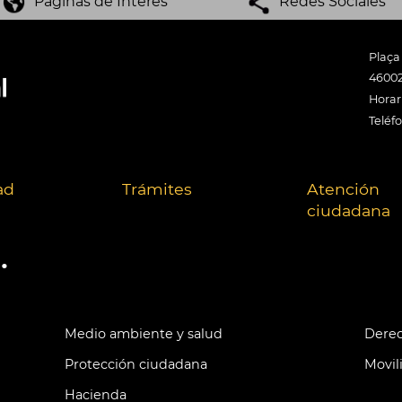
Páginas de Interés
Redes Sociales
Plaça
46002
Horari
Teléf
ad
Trámites
Atención
ciudadana
.
Medio ambiente y salud
Derec
Protección ciudadana
Movil
Hacienda