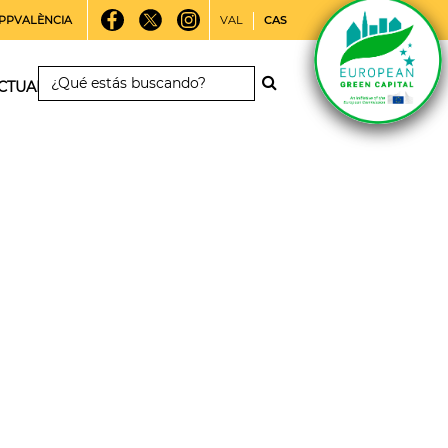
PPVALÈNCIA
VAL
CAS
CTUALIDAD