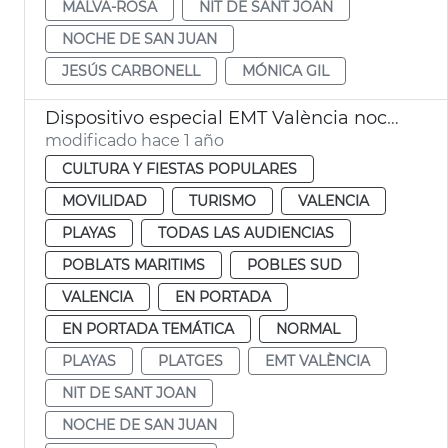
MALVA-ROSA
NIT DE SANT JOAN
NOCHE DE SAN JUAN
JESÚS CARBONELL
MÓNICA GIL
Dispositivo especial EMT València noche San Juan
modificado hace 1 año
CULTURA Y FIESTAS POPULARES
MOVILIDAD
TURISMO
VALENCIA
PLAYAS
TODAS LAS AUDIENCIAS
POBLATS MARITIMS
POBLES SUD
VALENCIA
EN PORTADA
EN PORTADA TEMÁTICA
NORMAL
PLAYAS
PLATGES
EMT VALÈNCIA
NIT DE SANT JOAN
NOCHE DE SAN JUAN