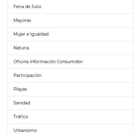
Feria de Julio
Mayores
Mujer e Igualdad
Naturia
Oficina Información Consumidor
Participación
Playas
Sanidad
Tráfico
Urbanismo