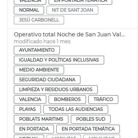
VALENCIA
EN PORTADA TEMÁTICA
NORMAL
NIT DE SANT JOAN
JESÚ CARBONELL
Operativo total Noche de San Juan València. Movilidad, limpieza y seguridad
modificado hace 1 mes
AYUNTAMIENTO
IGUALDAD Y POLÍTICAS INCLUSIVAS
MEDIO AMBIENTE
SEGURIDAD CIUDADANA
LIMPIEZA Y RESIDUOS URBANOS
VALENCIA
BOMBEROS
TRÁFICO
PLAYAS
TODAS LAS AUDIENCIAS
POBLATS MARITIMS
POBLES SUD
EN PORTADA
EN PORTADA TEMÁTICA