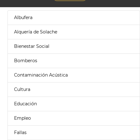
Albufera
Alquería de Solache
Bienestar Social
Bomberos
Contaminación Acústica
Cultura
Educación
Empleo
Fallas