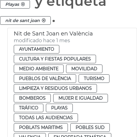
y etiqueta
Playas
.
nit de sant joan
Nit de Sant Joan en València
modificado hace 1 mes
AYUNTAMIENTO
CULTURA Y FIESTAS POPULARES
MEDIO AMBIENTE
MOVILIDAD
PUEBLOS DE VALÈNCIA
TURISMO
LIMPIEZA Y RESIDUOS URBANOS
BOMBEROS
MUJER E IGUALDAD
TRÁFICO
PLAYAS
TODAS LAS AUDIENCIAS
POBLATS MARITIMS
POBLES SUD