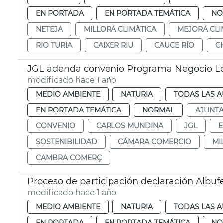
EN PORTADA
EN PORTADA TEMÁTICA
NO
NETEJA
MILLORA CLIMÀTICA
MEJORA CLI
RIO TURIA
CAIXER RIU
CAUCE RÍO
C
JGL adenda convenio Programa Negocio Lo
modificado hace 1 año
MEDIO AMBIENTE
NATURIA
TODAS LAS A
EN PORTADA TEMÁTICA
NORMAL
AJUNT
CONVENIO
CARLOS MUNDINA
JGL
E
SOSTENIBILIDAD
CÁMARA COMERCIO
MI
CAMBRA COMERÇ
Proceso de participación declaración Albuf
modificado hace 1 año
MEDIO AMBIENTE
NATURIA
TODAS LAS A
EN PORTADA
EN PORTADA TEMÁTICA
NO