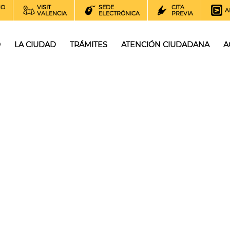
NO
VISIT
SEDE
CITA
A
VALENCIA
ELECTRÓNICA
PREVIA
O
LA CIUDAD
TRÁMITES
ATENCIÓN CIUDADANA
A