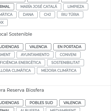
RMAL
MARÍA JOSÉ CATALÁ
LIMPIEZA
MÀTICA
DANA
CHJ
RIU TÚRIA
HX
cal Sostenible
UDIENCIAS
VALENCIA
EN PORTADA
AMENT
AYUNTAMIENTO
CONVENI
FICIÈNCIA ENERGÈTICA
SOSTENIBILITAT
LLORA CLIMÀTICA
MEJORA CLIMÀTICA
era Reserva Biosfera
UDIENCIAS
POBLES SUD
VALENCIA
RMAL
ALBUFERA
MEDIAMBIENT