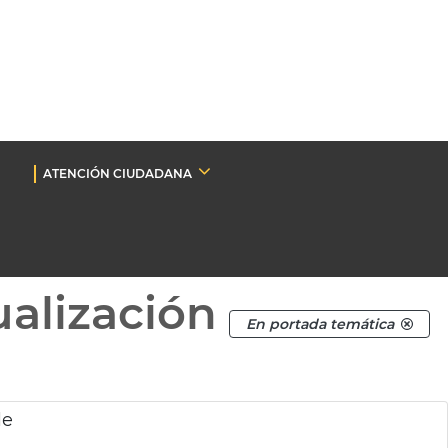
ATENCIÓN CIUDADANA
ualización
En portada temática
le