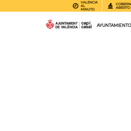
VALENCIA
GOBIER
AL
ABIERTO
MINUTO
AYUNTAMIENT