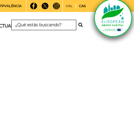
PPVALÈNCIA
VAL
CAS
CTUALIDAD