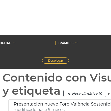
CIUDAD
TRÁMITES
Desplegar
Contenido con Vis
y etiqueta
.
mejora climàtica
Presentación nuevo Foro València Sostenib
modificado hace 9 meses