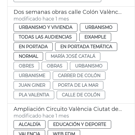
Dos semanas obras calle Colón València
modificado hace 1 mes
URBANISMO Y VIVIENDA
URBANISMO
TODAS LAS AUDIENCIAS
EIXAMPLE
EN PORTADA
EN PORTADA TEMÁTICA
NORMAL
MARÍA JOSÉ CATALÁ
OBRES
OBRAS
URBANISMO
URBANISME
CARRER DE COLÓN
JUAN GINER
PORTA DE LA MAR
PLA VALENTIA
CALLE DE COLÓN
Ampliación Circuito València Ciutat del Running
modificado hace 1 mes
ALCALDÍA
EDUCACIÓN Y DEPORTE
VALENCIA
WEB FDM