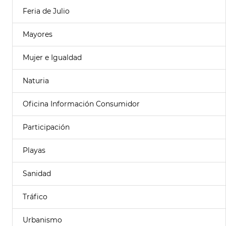
Feria de Julio
Mayores
Mujer e Igualdad
Naturia
Oficina Información Consumidor
Participación
Playas
Sanidad
Tráfico
Urbanismo