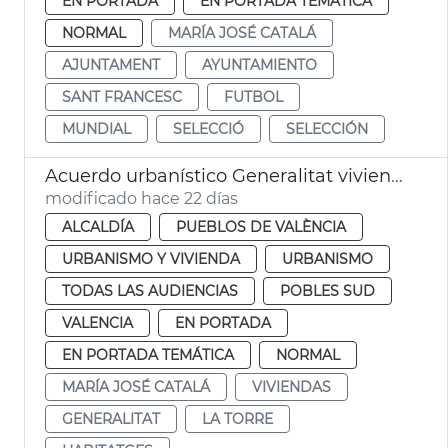
EN PORTADA
EN PORTADA TEMÁTICA
NORMAL
MARÍA JOSÉ CATALÁ
AJUNTAMENT
AYUNTAMIENTO
SANT FRANCESC
FUTBOL
MUNDIAL
SELECCIÓ
SELECCIÓN
Acuerdo urbanístico Generalitat viviendas la Torre València
modificado hace 22 días
ALCALDÍA
PUEBLOS DE VALÈNCIA
URBANISMO Y VIVIENDA
URBANISMO
TODAS LAS AUDIENCIAS
POBLES SUD
VALENCIA
EN PORTADA
EN PORTADA TEMÁTICA
NORMAL
MARÍA JOSÉ CATALÁ
VIVIENDAS
GENERALITAT
LA TORRE