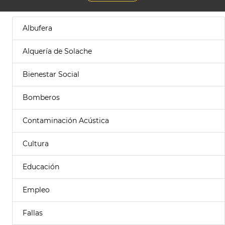
Albufera
Alquería de Solache
Bienestar Social
Bomberos
Contaminación Acústica
Cultura
Educación
Empleo
Fallas