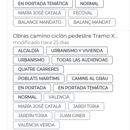
EN PORTADA TEMÁTICA
NORMAL
MARÍA JOSÉ CATALÁ
FECOVAL
BALANCE MANDATO
BALANÇ MANDAT
Obras camino ciclón pedestre Tramo XVI Turia Pont Astilleros València
modificado hace 25 días
ALCALDÍA
URBANISMO Y VIVIENDA
URBANISMO
TODAS LAS AUDIENCIAS
QUATRE CARRERES
POBLATS MARITIMS
CAMINS AL GRAU
EN PORTADA
EN PORTADA TEMÁTICA
NORMAL
VALENCIÀ
MARÍA JOSÉ CATALÁ
JARDÍ TÚRIA
JARDÍN TÚRIA
JUAN GINER
VALÈNCIA VERDA