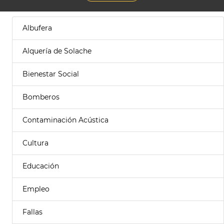
Albufera
Alquería de Solache
Bienestar Social
Bomberos
Contaminación Acústica
Cultura
Educación
Empleo
Fallas