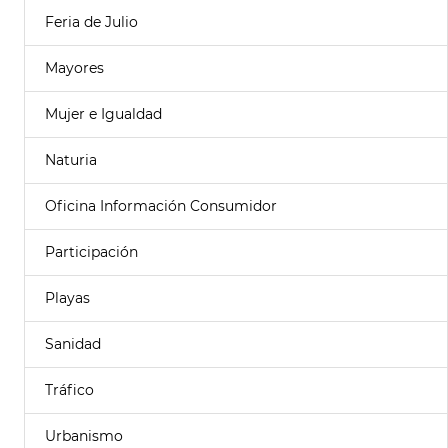
Feria de Julio
Mayores
Mujer e Igualdad
Naturia
Oficina Información Consumidor
Participación
Playas
Sanidad
Tráfico
Urbanismo