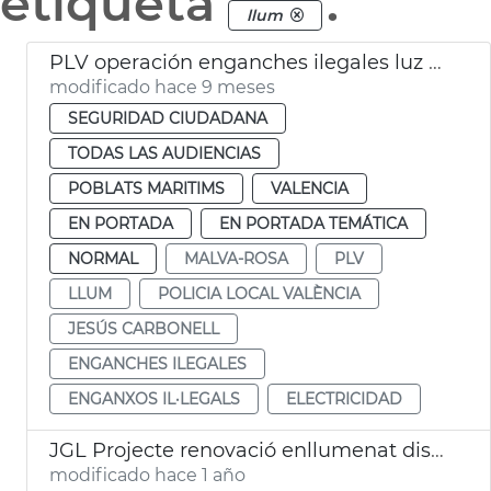
etiqueta
.
llum
PLV operación enganches ilegales luz Malva-rosa
modificado hace 9 meses
SEGURIDAD CIUDADANA
TODAS LAS AUDIENCIAS
POBLATS MARITIMS
VALENCIA
EN PORTADA
EN PORTADA TEMÁTICA
NORMAL
MALVA-ROSA
PLV
LLUM
POLICIA LOCAL VALÈNCIA
JESÚS CARBONELL
ENGANCHES ILEGALES
ENGANXOS IL·LEGALS
ELECTRICIDAD
JGL Projecte renovació enllumenat districtes València
modificado hace 1 año