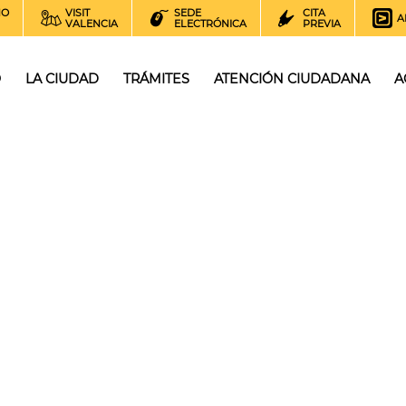
NO
VISIT
SEDE
CITA
A
VALENCIA
ELECTRÓNICA
PREVIA
O
LA CIUDAD
TRÁMITES
ATENCIÓN CIUDADANA
A