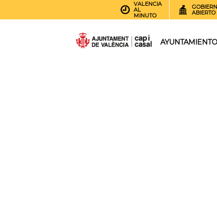
VALENCIA
GOBIER
AL
ABIERTO
MINUTO
AYUNTAMIENT