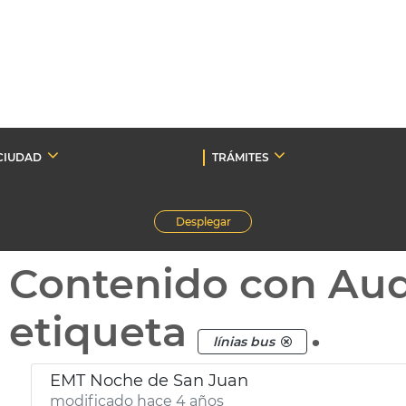
CIUDAD
TRÁMITES
Desplegar
Contenido con Au
etiqueta
.
línias bus
EMT Noche de San Juan
modificado hace 4 años