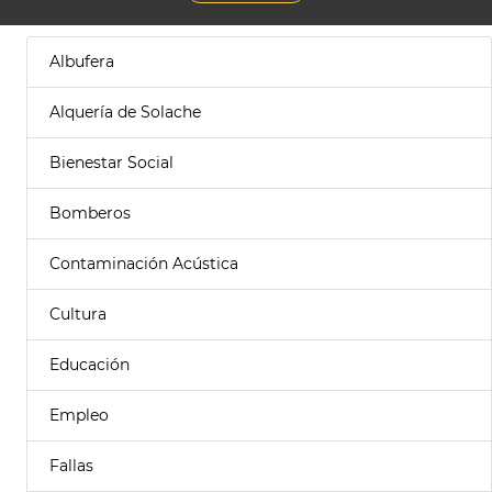
Albufera
Alquería de Solache
Bienestar Social
Bomberos
Contaminación Acústica
Cultura
Educación
Empleo
Fallas