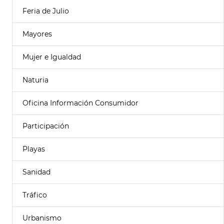
Feria de Julio
Mayores
Mujer e Igualdad
Naturia
Oficina Información Consumidor
Participación
Playas
Sanidad
Tráfico
Urbanismo