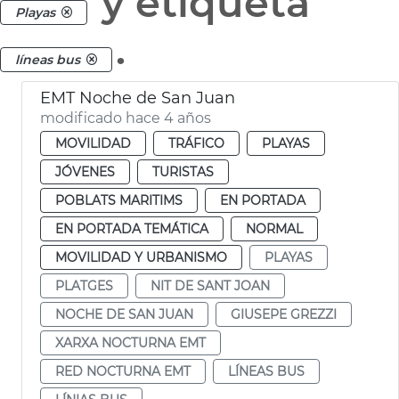
y etiqueta
Playas
.
líneas bus
EMT Noche de San Juan
modificado hace 4 años
MOVILIDAD
TRÁFICO
PLAYAS
JÓVENES
TURISTAS
POBLATS MARITIMS
EN PORTADA
EN PORTADA TEMÁTICA
NORMAL
MOVILIDAD Y URBANISMO
PLAYAS
PLATGES
NIT DE SANT JOAN
NOCHE DE SAN JUAN
GIUSEPE GREZZI
XARXA NOCTURNA EMT
RED NOCTURNA EMT
LÍNEAS BUS