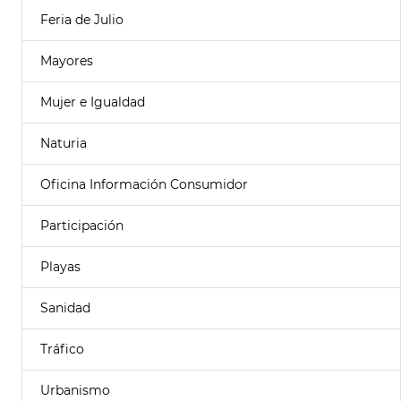
Feria de Julio
Mayores
Mujer e Igualdad
Naturia
Oficina Información Consumidor
Participación
Playas
Sanidad
Tráfico
Urbanismo