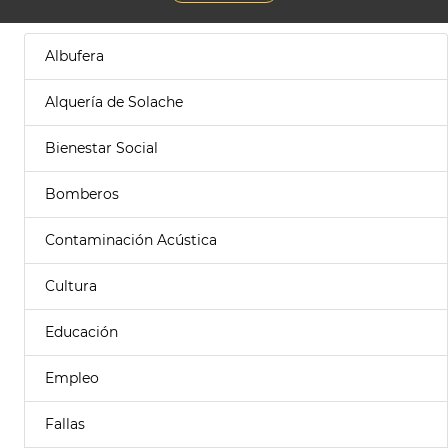
Albufera
Alquería de Solache
Bienestar Social
Bomberos
Contaminación Acústica
Cultura
Educación
Empleo
Fallas