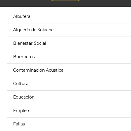
Albufera
Alquería de Solache
Bienestar Social
Bomberos
Contaminación Acústica
Cultura
Educación
Empleo
Fallas