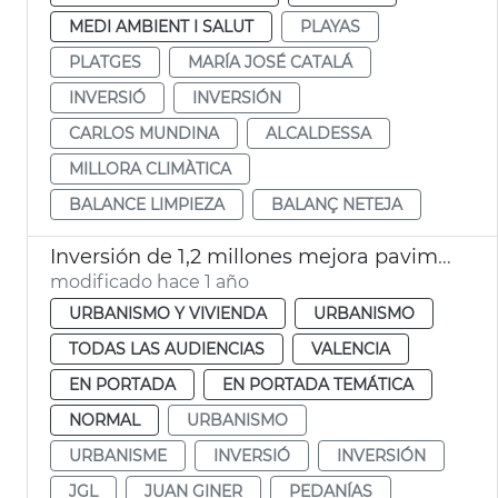
MEDI AMBIENT I SALUT
PLAYAS
PLATGES
MARÍA JOSÉ CATALÁ
INVERSIÓ
INVERSIÓN
CARLOS MUNDINA
ALCALDESSA
MILLORA CLIMÀTICA
BALANCE LIMPIEZA
BALANÇ NETEJA
Inversión de 1,2 millones mejora pavimento calles y caminos València y pedanías
modificado hace 1 año
URBANISMO Y VIVIENDA
URBANISMO
TODAS LAS AUDIENCIAS
VALENCIA
EN PORTADA
EN PORTADA TEMÁTICA
NORMAL
URBANISMO
URBANISME
INVERSIÓ
INVERSIÓN
JGL
JUAN GINER
PEDANÍAS