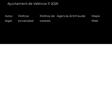
Ajuntament de València ©
2026
Aviso
Política
Política de
Agencia Antifraude
Mapa
legal
privacidad
cookies
Web