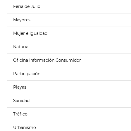
Feria de Julio
Mayores
Mujer e Igualdad
Naturia
Oficina Información Consumidor
Participación
Playas
Sanidad
Tráfico
Urbanismo