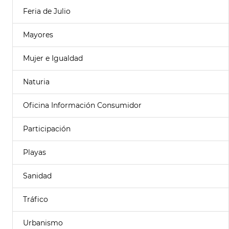
Feria de Julio
Mayores
Mujer e Igualdad
Naturia
Oficina Información Consumidor
Participación
Playas
Sanidad
Tráfico
Urbanismo