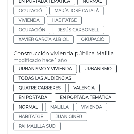
EN PORTADA TEMÁTICA
NORMAL
OCUPACIÓ
MARÍA JOSÉ CATALÁ
VIVIENDA
HABITATGE
OCUPACIÓN
JESÚS CARBONELL
XAVIER GARCÍA ALBIOL
OKUPACIÓ
Construcción vivienda pública Malilla Sud
modificado hace 1 año
URBANISMO Y VIVIENDA
URBANISMO
TODAS LAS AUDIENCIAS
QUATRE CARRERES
VALENCIA
EN PORTADA
EN PORTADA TEMÁTICA
NORMAL
MALILLA
VIVIENDA
HABITATGE
JUAN GINER
PAI MALILLA SUD