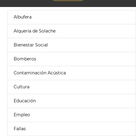
Albufera
Alquería de Solache
Bienestar Social
Bomberos
Contaminación Acústica
Cultura
Educación
Empleo
Fallas