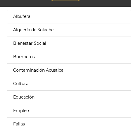
Albufera
Alquería de Solache
Bienestar Social
Bomberos
Contaminación Acústica
Cultura
Educación
Empleo
Fallas