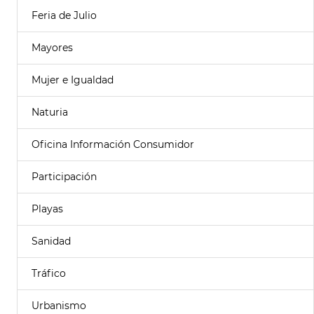
Feria de Julio
Mayores
Mujer e Igualdad
Naturia
Oficina Información Consumidor
Participación
Playas
Sanidad
Tráfico
Urbanismo