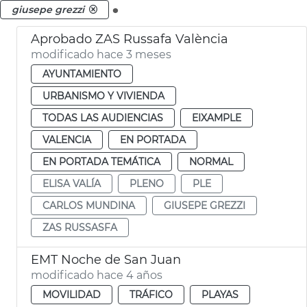
.
giusepe grezzi
Aprobado ZAS Russafa València
modificado hace 3 meses
AYUNTAMIENTO
URBANISMO Y VIVIENDA
TODAS LAS AUDIENCIAS
EIXAMPLE
VALENCIA
EN PORTADA
EN PORTADA TEMÁTICA
NORMAL
ELISA VALÍA
PLENO
PLE
CARLOS MUNDINA
GIUSEPE GREZZI
ZAS RUSSASFA
EMT Noche de San Juan
modificado hace 4 años
MOVILIDAD
TRÁFICO
PLAYAS