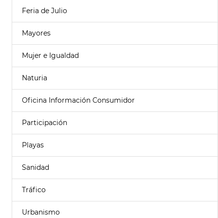
Feria de Julio
Mayores
Mujer e Igualdad
Naturia
Oficina Información Consumidor
Participación
Playas
Sanidad
Tráfico
Urbanismo