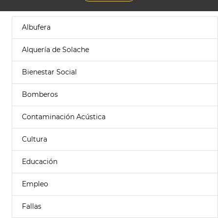
Albufera
Alquería de Solache
Bienestar Social
Bomberos
Contaminación Acústica
Cultura
Educación
Empleo
Fallas