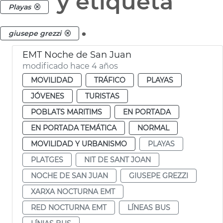
y etiqueta
Playas
.
giusepe grezzi
EMT Noche de San Juan
modificado hace 4 años
MOVILIDAD
TRÁFICO
PLAYAS
JÓVENES
TURISTAS
POBLATS MARITIMS
EN PORTADA
EN PORTADA TEMÁTICA
NORMAL
MOVILIDAD Y URBANISMO
PLAYAS
PLATGES
NIT DE SANT JOAN
NOCHE DE SAN JUAN
GIUSEPE GREZZI
XARXA NOCTURNA EMT
RED NOCTURNA EMT
LÍNEAS BUS