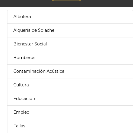
Albufera
Alquería de Solache
Bienestar Social
Bomberos
Contaminación Acústica
Cultura
Educación
Empleo
Fallas