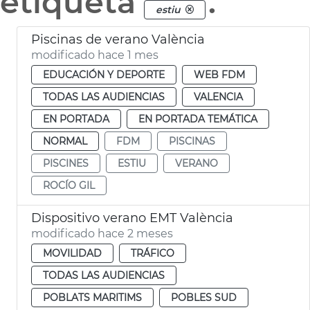
etiqueta
.
estiu
Piscinas de verano València
modificado hace 1 mes
EDUCACIÓN Y DEPORTE
WEB FDM
TODAS LAS AUDIENCIAS
VALENCIA
EN PORTADA
EN PORTADA TEMÁTICA
NORMAL
FDM
PISCINAS
PISCINES
ESTIU
VERANO
ROCÍO GIL
Dispositivo verano EMT València
modificado hace 2 meses
MOVILIDAD
TRÁFICO
TODAS LAS AUDIENCIAS
POBLATS MARITIMS
POBLES SUD