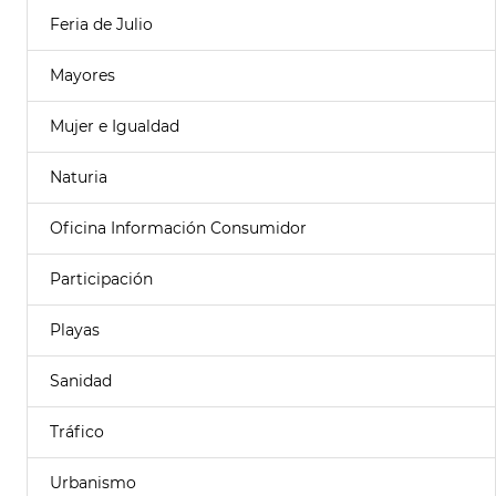
Feria de Julio
Mayores
Mujer e Igualdad
Naturia
Oficina Información Consumidor
Participación
Playas
Sanidad
Tráfico
Urbanismo