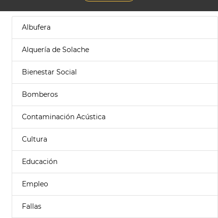
Albufera
Alquería de Solache
Bienestar Social
Bomberos
Contaminación Acústica
Cultura
Educación
Empleo
Fallas