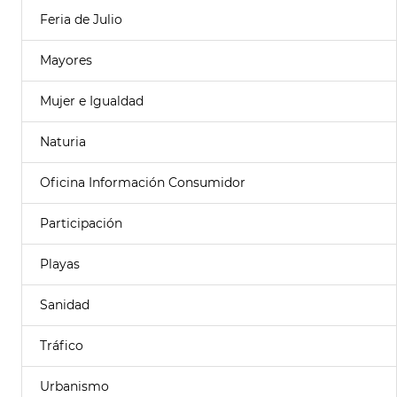
Feria de Julio
Mayores
Mujer e Igualdad
Naturia
Oficina Información Consumidor
Participación
Playas
Sanidad
Tráfico
Urbanismo