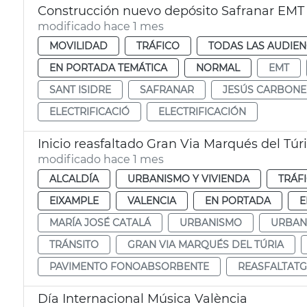
Construcción nuevo depósito Safranar EMT
modificado hace 1 mes
MOVILIDAD
TRÁFICO
TODAS LAS AUDIEN
EN PORTADA TEMÁTICA
NORMAL
EMT
SANT ISIDRE
SAFRANAR
JESÚS CARBONE
ELECTRIFICACIÓ
ELECTRIFICACIÓN
Inicio reasfaltado Gran Via Marqués del Túr
modificado hace 1 mes
ALCALDÍA
URBANISMO Y VIVIENDA
TRÁF
EIXAMPLE
VALENCIA
EN PORTADA
E
MARÍA JOSÉ CATALÁ
URBANISMO
URBAN
TRÁNSITO
GRAN VIA MARQUÉS DEL TÚRIA
PAVIMENTO FONOABSORBENTE
REASFALTATG
Día Internacional Música València