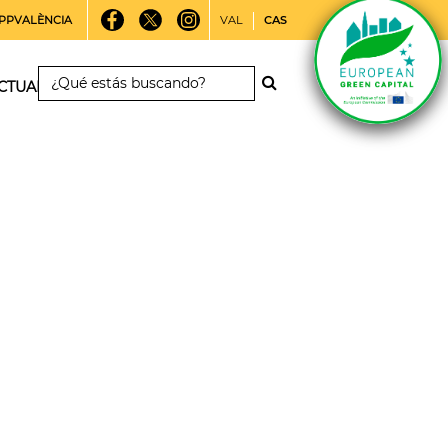
PPVALÈNCIA
VAL
CAS
CTUALIDAD