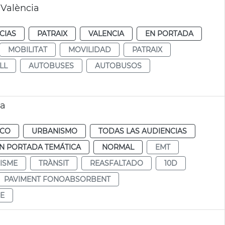
 València
CIAS
PATRAIX
VALENCIA
EN PORTADA
MOBILITAT
MOVILIDAD
PATRAIX
LL
AUTOBUSES
AUTOBUSOS
ia
ICO
URBANISMO
TODAS LAS AUDIENCIAS
N PORTADA TEMÁTICA
NORMAL
EMT
ISME
TRÀNSIT
REASFALTADO
10D
PAVIMENT FONOABSORBENT
E