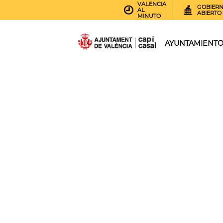
VALENCIA
GOBIER
AL
ABIERTO
MINUTO
AYUNTAMIENT