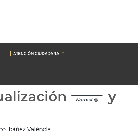
ATENCIÓN CIUDADANA
ualización
y
Normal
sco Ibáñez València