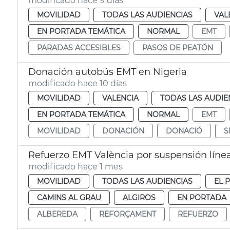
modificado hace 9 días
MOVILIDAD
TODAS LAS AUDIENCIAS
VAL
EN PORTADA TEMÁTICA
NORMAL
EMT
PARADAS ACCESIBLES
PASOS DE PEATÓN
Donación autobús EMT en Nigeria
modificado hace 10 días
MOVILIDAD
VALENCIA
TODAS LAS AUDIE
EN PORTADA TEMÁTICA
NORMAL
EMT
MOVILIDAD
DONACIÓN
DONACIÓ
S
Refuerzo EMT València por suspensión líne
modificado hace 1 mes
MOVILIDAD
TODAS LAS AUDIENCIAS
EL 
CAMINS AL GRAU
ALGIROS
EN PORTADA
ALBEREDA
REFORÇAMENT
REFUERZO