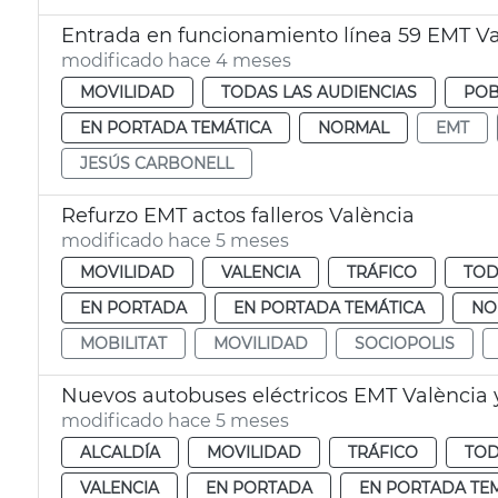
Entrada en funcionamiento línea 59 EMT Va
modificado hace 4 meses
MOVILIDAD
TODAS LAS AUDIENCIAS
POB
EN PORTADA TEMÁTICA
NORMAL
EMT
JESÚS CARBONELL
Refurzo EMT actos falleros València
modificado hace 5 meses
MOVILIDAD
VALENCIA
TRÁFICO
TOD
EN PORTADA
EN PORTADA TEMÁTICA
NO
MOBILITAT
MOVILIDAD
SOCIOPOLIS
Nuevos autobuses eléctricos EMT València y
modificado hace 5 meses
ALCALDÍA
MOVILIDAD
TRÁFICO
TOD
VALENCIA
EN PORTADA
EN PORTADA TE