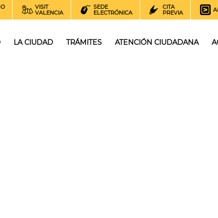
NO
VISIT
SEDE
CITA
A
VALENCIA
ELECTRÓNICA
PREVIA
O
LA CIUDAD
TRÁMITES
ATENCIÓN CIUDADANA
A