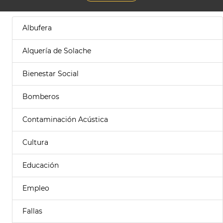
Albufera
Alquería de Solache
Bienestar Social
Bomberos
Contaminación Acústica
Cultura
Educación
Empleo
Fallas