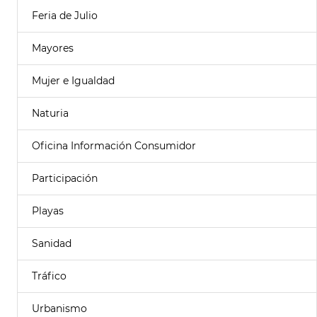
Feria de Julio
Mayores
Mujer e Igualdad
Naturia
Oficina Información Consumidor
Participación
Playas
Sanidad
Tráfico
Urbanismo