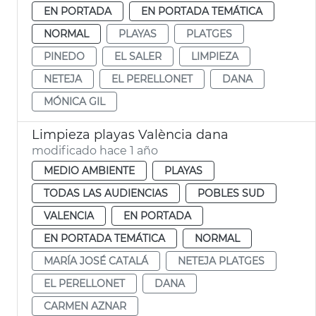
EN PORTADA
EN PORTADA TEMÁTICA
NORMAL
PLAYAS
PLATGES
PINEDO
EL SALER
LIMPIEZA
NETEJA
EL PERELLONET
DANA
MÓNICA GIL
Limpieza playas València dana
modificado hace 1 año
MEDIO AMBIENTE
PLAYAS
TODAS LAS AUDIENCIAS
POBLES SUD
VALENCIA
EN PORTADA
EN PORTADA TEMÁTICA
NORMAL
MARÍA JOSÉ CATALÁ
NETEJA PLATGES
EL PERELLONET
DANA
CARMEN AZNAR