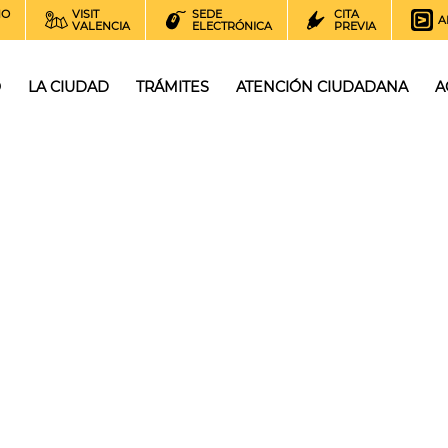
NO
VISIT
SEDE
CITA
A
VALENCIA
ELECTRÓNICA
PREVIA
O
LA CIUDAD
TRÁMITES
ATENCIÓN CIUDADANA
A