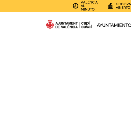
VALENCIA
GOBIER
AL
ABIERTO
MINUTO
AYUNTAMIENT