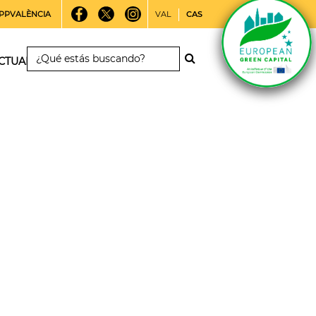
PPVALÈNCIA
VAL
CAS
CTUALIDAD