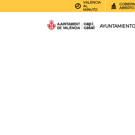
VALENCIA
GOBIER
AL
ABIERTO
MINUTO
AYUNTAMIENT