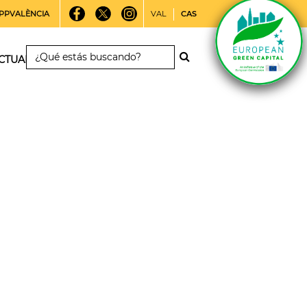
PPVALÈNCIA
VAL
CAS
CTUALIDAD