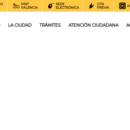
NO
VISIT
SEDE
CITA
A
VALENCIA
ELECTRÓNICA
PREVIA
O
LA CIUDAD
TRÁMITES
ATENCIÓN CIUDADANA
A