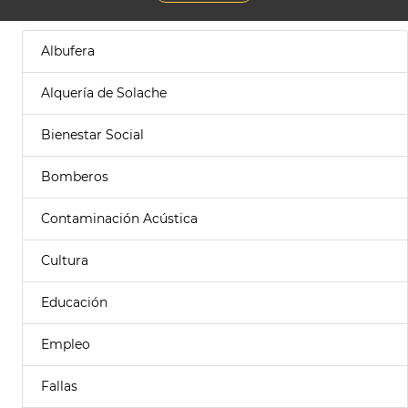
Albufera
Alquería de Solache
Bienestar Social
Bomberos
Contaminación Acústica
Cultura
Educación
Empleo
Fallas