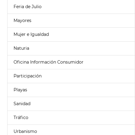
Feria de Julio
Mayores
Mujer e Igualdad
Naturia
Oficina Información Consumidor
Participación
Playas
Sanidad
Tráfico
Urbanismo