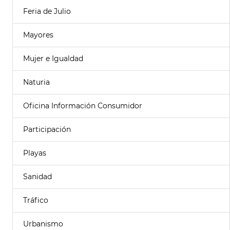
Feria de Julio
Mayores
Mujer e Igualdad
Naturia
Oficina Información Consumidor
Participación
Playas
Sanidad
Tráfico
Urbanismo