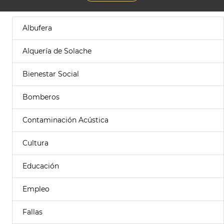
Albufera
Alquería de Solache
Bienestar Social
Bomberos
Contaminación Acústica
Cultura
Educación
Empleo
Fallas