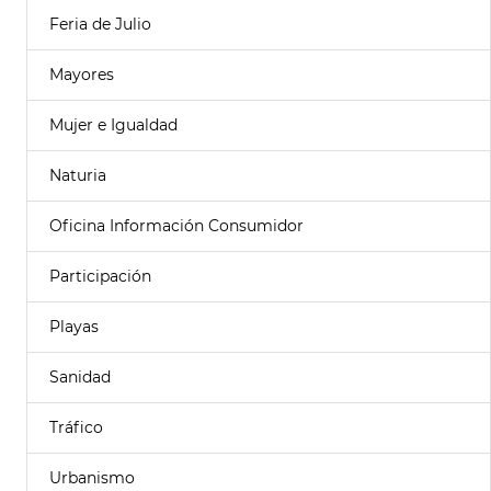
Feria de Julio
Mayores
Mujer e Igualdad
Naturia
Oficina Información Consumidor
Participación
Playas
Sanidad
Tráfico
Urbanismo