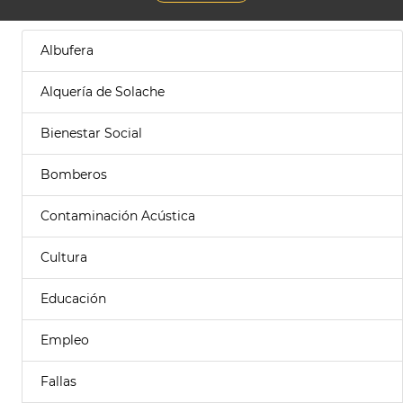
Albufera
Alquería de Solache
Bienestar Social
Bomberos
Contaminación Acústica
Cultura
Educación
Empleo
Fallas