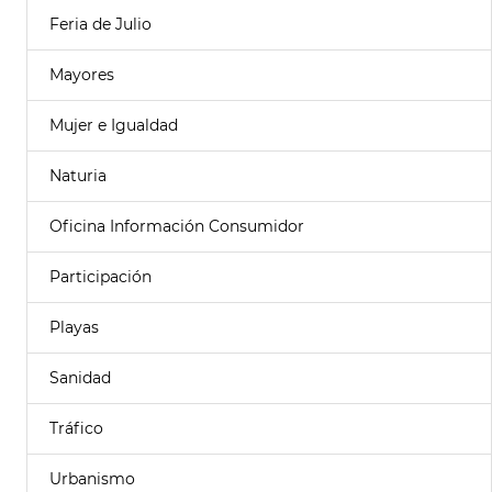
Feria de Julio
Mayores
Mujer e Igualdad
Naturia
Oficina Información Consumidor
Participación
Playas
Sanidad
Tráfico
Urbanismo