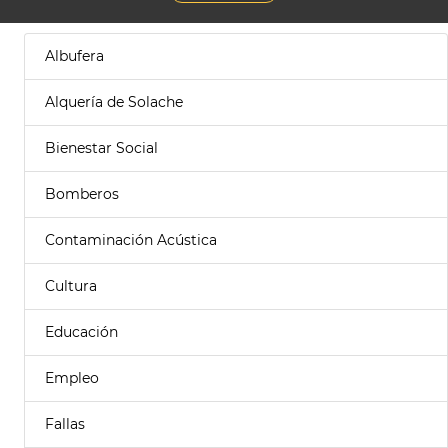
Albufera
Alquería de Solache
Bienestar Social
Bomberos
Contaminación Acústica
Cultura
Educación
Empleo
Fallas