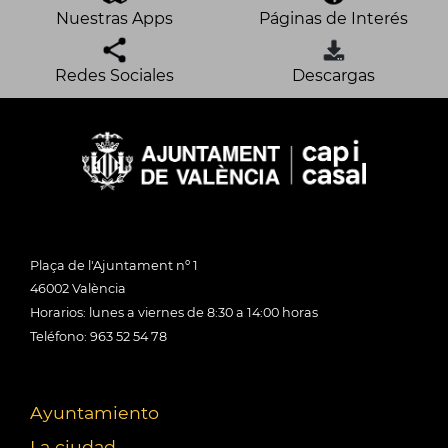
Nuestras Apps
Páginas de Interés
Redes Sociales
Descargas
Plaça de l'Ajuntament nº 1
46002 València
Horarios: lunes a viernes de 8:30 a 14:00 horas
Teléfono: 963 52 54 78
Ayuntamiento
La ciudad