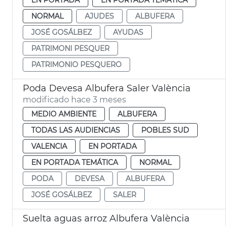
NORMAL
AJUDES
ALBUFERA
JOSÉ GOSÁLBEZ
AYUDAS
PATRIMONI PESQUER
PATRIMONIO PESQUERO
Poda Devesa Albufera Saler València
modificado hace 3 meses
MEDIO AMBIENTE
ALBUFERA
TODAS LAS AUDIENCIAS
POBLES SUD
VALENCIA
EN PORTADA
EN PORTADA TEMÁTICA
NORMAL
PODA
DEVESA
ALBUFERA
JOSÉ GOSÁLBEZ
SALER
Suelta aguas arroz Albufera València