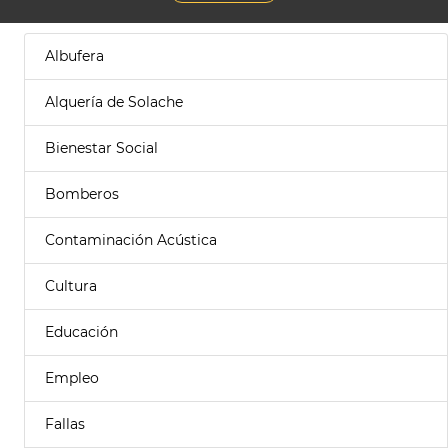
Albufera
Alquería de Solache
Bienestar Social
Bomberos
Contaminación Acústica
Cultura
Educación
Empleo
Fallas