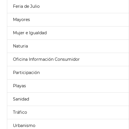
Feria de Julio
Mayores
Mujer e Igualdad
Naturia
Oficina Información Consumidor
Participación
Playas
Sanidad
Tráfico
Urbanismo