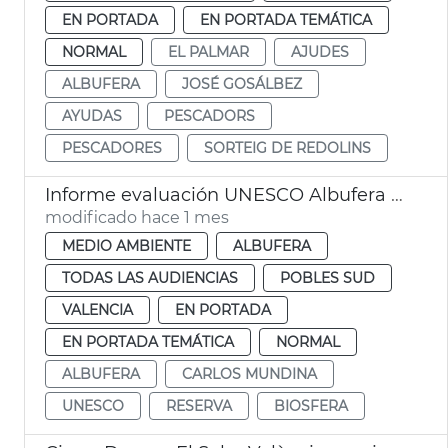
EN PORTADA
EN PORTADA TEMÁTICA
NORMAL
EL PALMAR
AJUDES
ALBUFERA
JOSÉ GOSÁLBEZ
AYUDAS
PESCADORS
PESCADORES
SORTEIG DE REDOLINS
Informe evaluación UNESCO Albufera València reserva biosfera
modificado hace 1 mes
MEDIO AMBIENTE
ALBUFERA
TODAS LAS AUDIENCIAS
POBLES SUD
VALENCIA
EN PORTADA
EN PORTADA TEMÁTICA
NORMAL
ALBUFERA
CARLOS MUNDINA
UNESCO
RESERVA
BIOSFERA