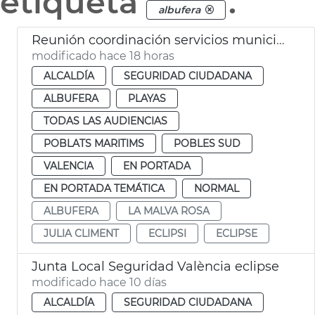
etiqueta
.
albufera
Reunión coordinación servicios municipales eclipse València
modificado hace 18 horas
ALCALDÍA
SEGURIDAD CIUDADANA
ALBUFERA
PLAYAS
TODAS LAS AUDIENCIAS
POBLATS MARITIMS
POBLES SUD
VALENCIA
EN PORTADA
EN PORTADA TEMÁTICA
NORMAL
ALBUFERA
LA MALVA ROSA
JULIA CLIMENT
ECLIPSI
ECLIPSE
Junta Local Seguridad València eclipse
modificado hace 10 días
ALCALDÍA
SEGURIDAD CIUDADANA