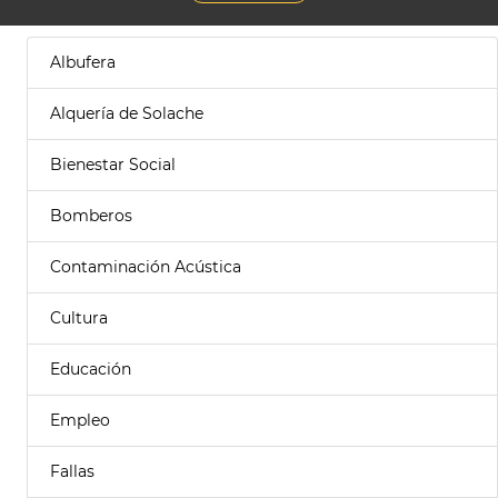
Albufera
Alquería de Solache
Bienestar Social
Bomberos
Contaminación Acústica
Cultura
Educación
Empleo
Fallas