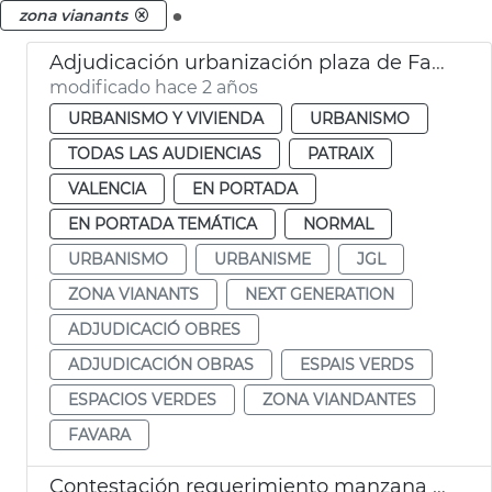
.
zona vianants
Adjudicación urbanización plaza de Favara
modificado hace 2 años
URBANISMO Y VIVIENDA
URBANISMO
TODAS LAS AUDIENCIAS
PATRAIX
VALENCIA
EN PORTADA
EN PORTADA TEMÁTICA
NORMAL
URBANISMO
URBANISME
JGL
ZONA VIANANTS
NEXT GENERATION
ADJUDICACIÓ OBRES
ADJUDICACIÓN OBRAS
ESPAIS VERDS
ESPACIOS VERDES
ZONA VIANDANTES
FAVARA
Contestación requerimiento manzana Petxina