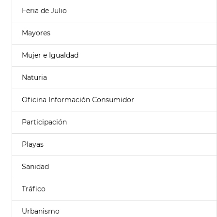
Feria de Julio
Mayores
Mujer e Igualdad
Naturia
Oficina Información Consumidor
Participación
Playas
Sanidad
Tráfico
Urbanismo