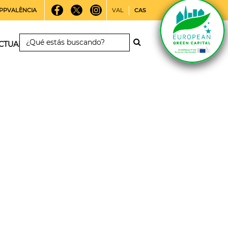
PPVALÈNCIA
VAL
CAS
CTUALIDAD