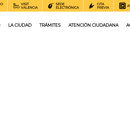
NO
VISIT
SEDE
CITA
A
VALENCIA
ELECTRÓNICA
PREVIA
O
LA CIUDAD
TRÁMITES
ATENCIÓN CIUDADANA
A