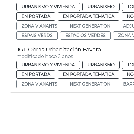
URBANISMO Y VIVIENDA
URBANISMO
TO
EN PORTADA
EN PORTADA TEMÁTICA
NO
ZONA VIANANTS
NEXT GENERATION
ADJU
ESPAIS VERDS
ESPACIOS VERDES
ZONA 
JGL Obras Urbanización Favara
modificado hace 2 años
URBANISMO Y VIVIENDA
URBANISMO
TO
EN PORTADA
EN PORTADA TEMÁTICA
NO
ZONA VIANANTS
NEXT GENERATION
BARR