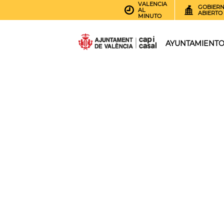
VALENCIA
GOBIER
AL
ABIERTO
MINUTO
AYUNTAMIENT