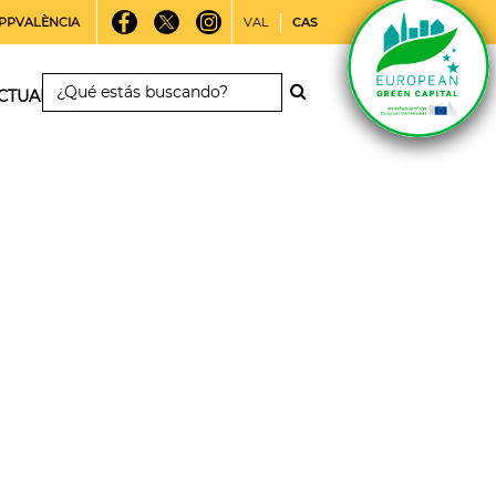
PPVALÈNCIA
VAL
CAS
CTUALIDAD