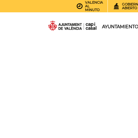
VALENCIA
GOBIER
AL
ABIERTO
MINUTO
AYUNTAMIENT