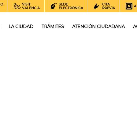
NO
VISIT
SEDE
CITA
A
VALENCIA
ELECTRÓNICA
PREVIA
O
LA CIUDAD
TRÁMITES
ATENCIÓN CIUDADANA
A