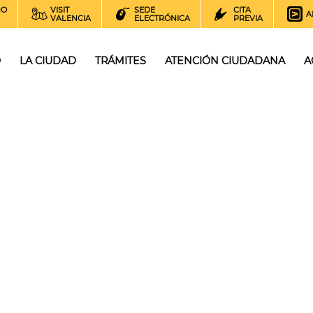
NO
VISIT
SEDE
CITA
A
VALENCIA
ELECTRÓNICA
PREVIA
O
LA CIUDAD
TRÁMITES
ATENCIÓN CIUDADANA
A