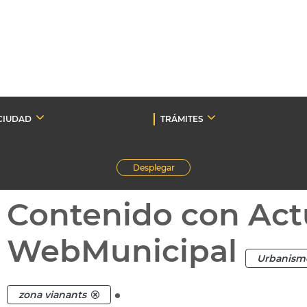
CIUDAD
TRÁMITES
Desplegar
Contenido con Act
WebMunicipal
Urbanism
.
zona vianants