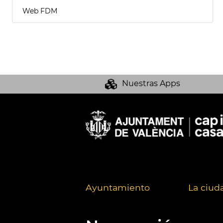
Web FDM
Nuestras Apps
Ayuntamiento
La ciud