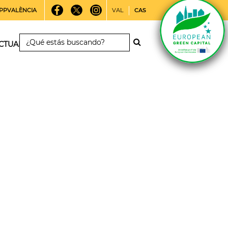
PPVALÈNCIA
VAL
CAS
CTUALIDAD