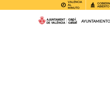
VALENCIA
GOBIER
AL
ABIERTO
MINUTO
AYUNTAMIENT