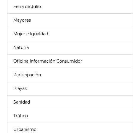
Feria de Julio
Mayores
Mujer e Igualdad
Naturia
Oficina Información Consumidor
Participación
Playas
Sanidad
Tráfico
Urbanismo