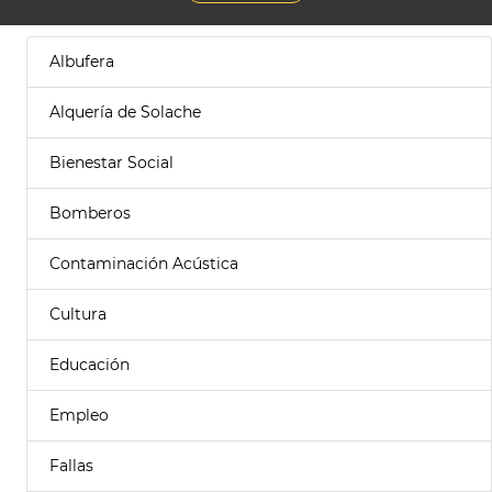
Albufera
Alquería de Solache
Bienestar Social
Bomberos
Contaminación Acústica
Cultura
Educación
Empleo
Fallas