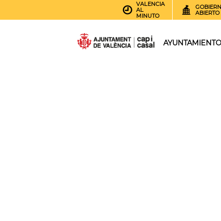
VALENCIA
GOBIER
AL
ABIERTO
MINUTO
AYUNTAMIENT