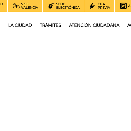
NO
VISIT
SEDE
CITA
A
VALENCIA
ELECTRÓNICA
PREVIA
O
LA CIUDAD
TRÁMITES
ATENCIÓN CIUDADANA
A