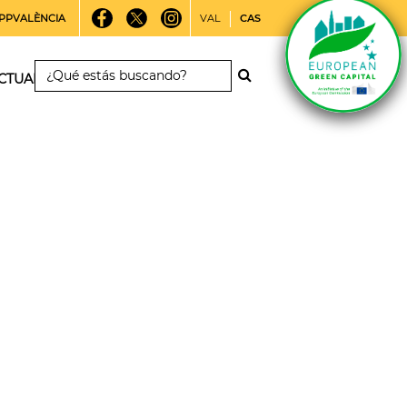
PPVALÈNCIA
VAL
CAS
CTUALIDAD