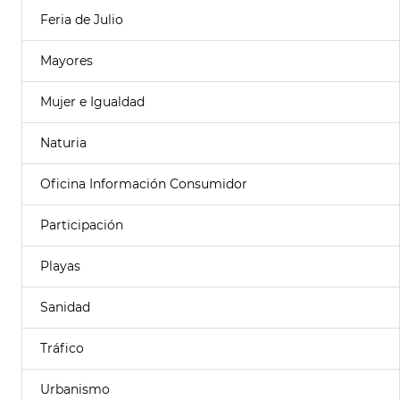
Feria de Julio
Mayores
Mujer e Igualdad
Naturia
Oficina Información Consumidor
Participación
Playas
Sanidad
Tráfico
Urbanismo