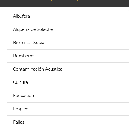
Albufera
Alquería de Solache
Bienestar Social
Bomberos
Contaminación Acústica
Cultura
Educación
Empleo
Fallas