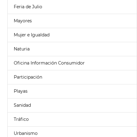
Feria de Julio
Mayores
Mujer e Igualdad
Naturia
Oficina Información Consumidor
Participación
Playas
Sanidad
Tráfico
Urbanismo