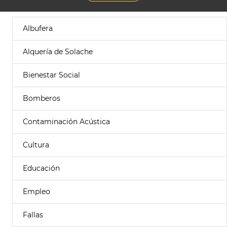
Albufera
Alquería de Solache
Bienestar Social
Bomberos
Contaminación Acústica
Cultura
Educación
Empleo
Fallas