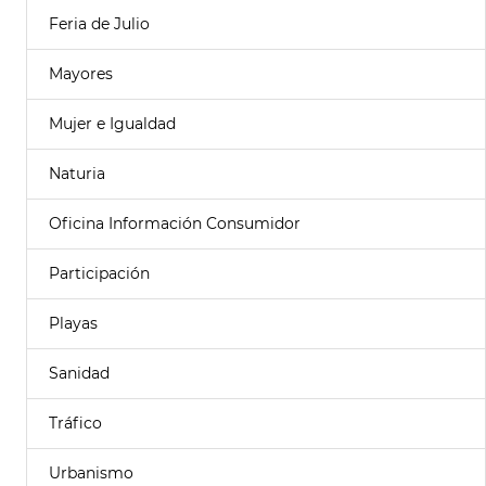
Feria de Julio
Mayores
Mujer e Igualdad
Naturia
Oficina Información Consumidor
Participación
Playas
Sanidad
Tráfico
Urbanismo