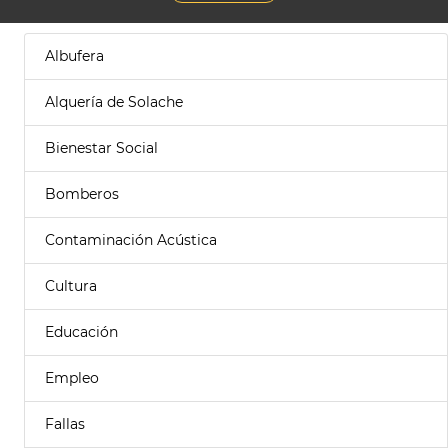
Albufera
Alquería de Solache
Bienestar Social
Bomberos
Contaminación Acústica
Cultura
Educación
Empleo
Fallas