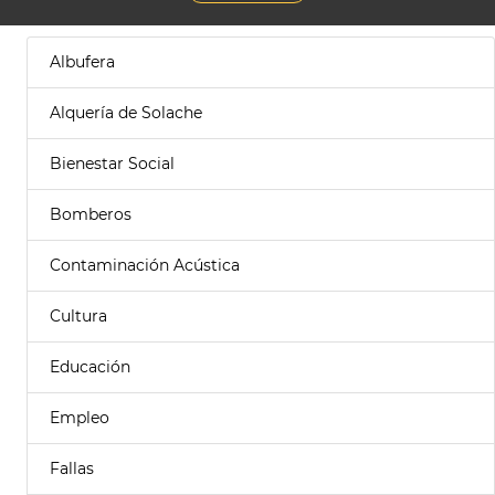
Albufera
Alquería de Solache
Bienestar Social
Bomberos
Contaminación Acústica
Cultura
Educación
Empleo
Fallas