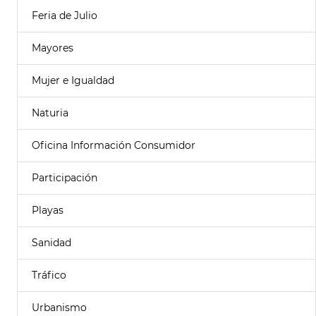
Feria de Julio
Mayores
Mujer e Igualdad
Naturia
Oficina Información Consumidor
Participación
Playas
Sanidad
Tráfico
Urbanismo