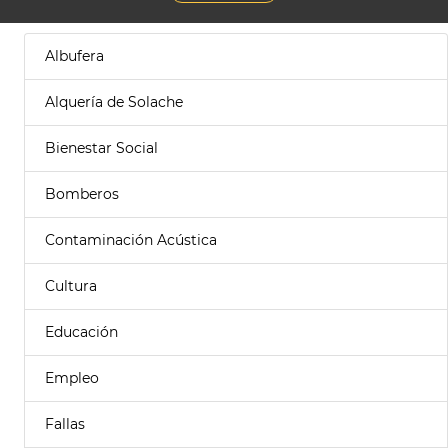
Albufera
Alquería de Solache
Bienestar Social
Bomberos
Contaminación Acústica
Cultura
Educación
Empleo
Fallas