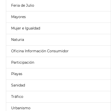
Feria de Julio
Mayores
Mujer e Igualdad
Naturia
Oficina Información Consumidor
Participación
Playas
Sanidad
Tráfico
Urbanismo