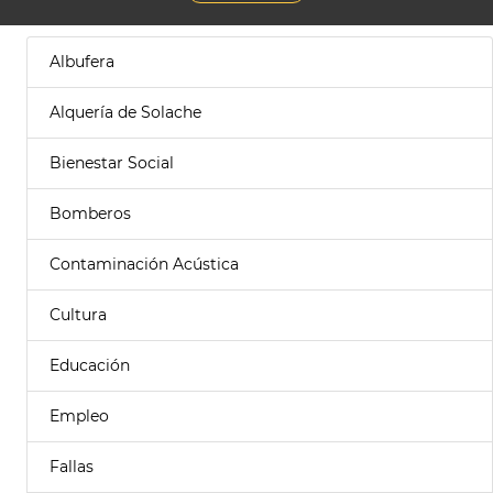
Albufera
Alquería de Solache
Bienestar Social
Bomberos
Contaminación Acústica
Cultura
Educación
Empleo
Fallas