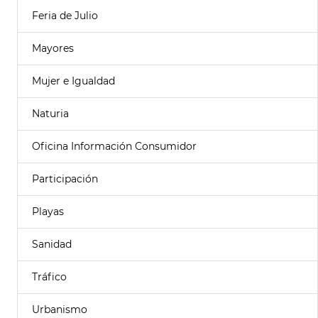
Feria de Julio
Mayores
Mujer e Igualdad
Naturia
Oficina Información Consumidor
Participación
Playas
Sanidad
Tráfico
Urbanismo