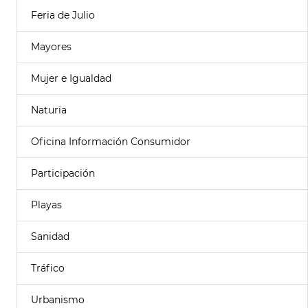
Feria de Julio
Mayores
Mujer e Igualdad
Naturia
Oficina Información Consumidor
Participación
Playas
Sanidad
Tráfico
Urbanismo