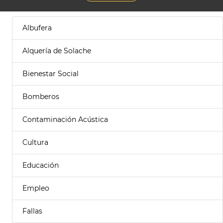
Albufera
Alquería de Solache
Bienestar Social
Bomberos
Contaminación Acústica
Cultura
Educación
Empleo
Fallas