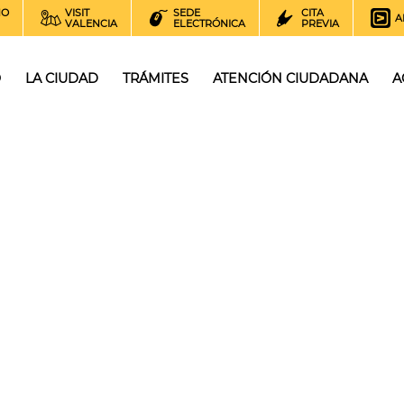
NO
VISIT
SEDE
CITA
A
VALENCIA
ELECTRÓNICA
PREVIA
O
LA CIUDAD
TRÁMITES
ATENCIÓN CIUDADANA
A