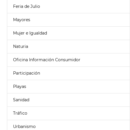
Feria de Julio
Mayores
Mujer e Igualdad
Naturia
Oficina Información Consumidor
Participación
Playas
Sanidad
Tráfico
Urbanismo