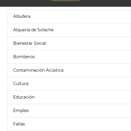
Albufera
Alquería de Solache
Bienestar Social
Bomberos
Contaminación Acústica
Cultura
Educación
Empleo
Fallas