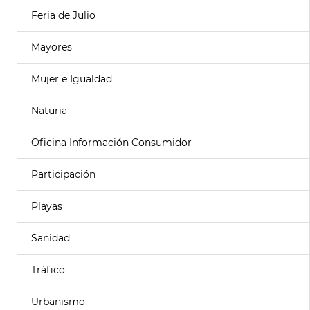
Feria de Julio
Mayores
Mujer e Igualdad
Naturia
Oficina Información Consumidor
Participación
Playas
Sanidad
Tráfico
Urbanismo