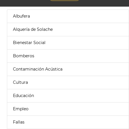
Albufera
Alquería de Solache
Bienestar Social
Bomberos
Contaminación Acústica
Cultura
Educación
Empleo
Fallas