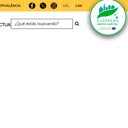
PPVALÈNCIA
VAL
CAS
CTUALIDAD