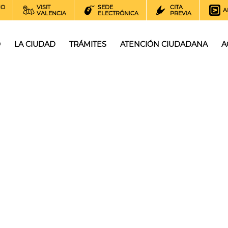
NO
VISIT
SEDE
CITA
A
VALENCIA
ELECTRÓNICA
PREVIA
O
LA CIUDAD
TRÁMITES
ATENCIÓN CIUDADANA
A