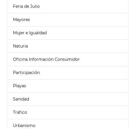
Feria de Julio
Mayores
Mujer e Igualdad
Naturia
Oficina Información Consumidor
Participación
Playas
Sanidad
Tráfico
Urbanismo