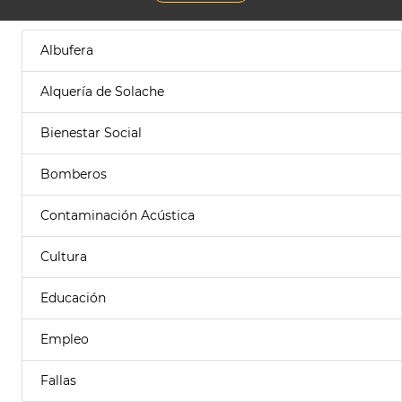
Albufera
Alquería de Solache
Bienestar Social
Bomberos
Contaminación Acústica
Cultura
Educación
Empleo
Fallas