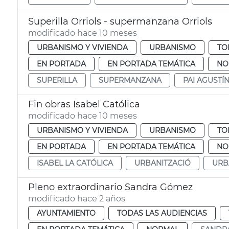
Superilla Orriols - supermanzana Orriols
modificado hace 10 meses
URBANISMO Y VIVIENDA
URBANISMO
TO
EN PORTADA
EN PORTADA TEMÁTICA
NO
SUPERILLA
SUPERMANZANA
PAI AGUSTÍ
Fin obras Isabel Católica
modificado hace 10 meses
URBANISMO Y VIVIENDA
URBANISMO
TO
EN PORTADA
EN PORTADA TEMÁTICA
NO
ISABEL LA CATÓLICA
URBANITZACIÓ
URB
Pleno extraordinario Sandra Gómez
modificado hace 2 años
AYUNTAMIENTO
TODAS LAS AUDIENCIAS