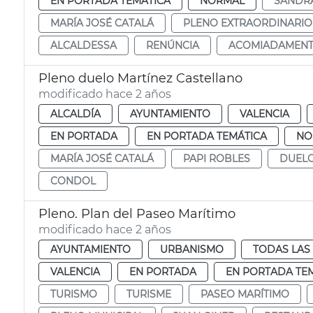
EN PORTADA TEMÁTICA
NORMAL
SANDR
MARÍA JOSÉ CATALÁ
PLENO EXTRAORDINARIO
ALCALDESSA
RENÚNCIA
ACOMIADAMEN
Pleno duelo Martínez Castellano
modificado hace 2 años
ALCALDÍA
AYUNTAMIENTO
VALENCIA
EN PORTADA
EN PORTADA TEMÁTICA
NO
MARÍA JOSÉ CATALÁ
PAPI ROBLES
DUEL
CONDOL
Pleno. Plan del Paseo Marítimo
modificado hace 2 años
AYUNTAMIENTO
URBANISMO
TODAS LAS
VALENCIA
EN PORTADA
EN PORTADA TE
TURISMO
TURISME
PASEO MARÍTIMO