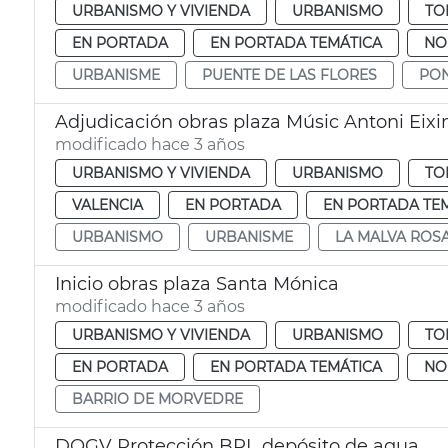
URBANISMO Y VIVIENDA
URBANISMO
TO
EN PORTADA
EN PORTADA TEMÁTICA
NO
URBANISME
PUENTE DE LAS FLORES
PON
Adjudicación obras plaza Músic Antoni Eix
modificado hace 3 años
URBANISMO Y VIVIENDA
URBANISMO
TO
VALENCIA
EN PORTADA
EN PORTADA TE
URBANISMO
URBANISME
LA MALVA ROS
Inicio obras plaza Santa Mónica
modificado hace 3 años
URBANISMO Y VIVIENDA
URBANISMO
TO
EN PORTADA
EN PORTADA TEMÁTICA
NO
BARRIO DE MORVEDRE
DOGV Protección BRL depósito de agua