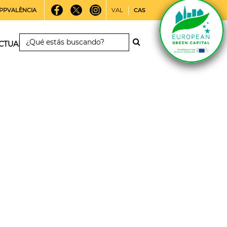
PPVALÈNCIA
VAL
CAS
CTUALIDAD