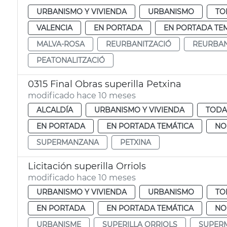
URBANISMO Y VIVIENDA
URBANISMO
TO
VALENCIA
EN PORTADA
EN PORTADA TE
MALVA-ROSA
REURBANITZACIÓ
REURBAN
PEATONALITZACIÓ
0315 Final Obras superilla Petxina
modificado hace 10 meses
ALCALDÍA
URBANISMO Y VIVIENDA
TODA
EN PORTADA
EN PORTADA TEMÁTICA
NO
SUPERMANZANA
PETXINA
Licitación superilla Orriols
modificado hace 10 meses
URBANISMO Y VIVIENDA
URBANISMO
TO
EN PORTADA
EN PORTADA TEMÁTICA
NO
URBANISME
SUPERILLA ORRIOLS
SUPER