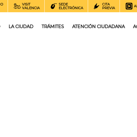
NO
VISIT
SEDE
CITA
A
VALENCIA
ELECTRÓNICA
PREVIA
O
LA CIUDAD
TRÁMITES
ATENCIÓN CIUDADANA
A