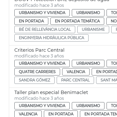
modificado hace 3 años
URBANISMO Y VIVIENDA
URBANISMO
TO
EN PORTADA
EN PORTADA TEMÁTICA
NO
BÉ DE RELLEVÀNCIA LOCAL
URBANISME
ENGINYERIA HIDRÀULICA PÚBLICA
Criterios Parc Central
modificado hace 3 años
URBANISMO Y VIVIENDA
URBANISMO
TO
QUATRE CARRERES
VALENCIA
EN PORTA
SANDRA GÓMEZ
PARC CENTRAL
SANT MA
Taller plan especial Benimaclet
modificado hace 3 años
URBANISMO Y VIVIENDA
URBANISMO
TO
VALENCIA
EN PORTADA
EN PORTADA TE