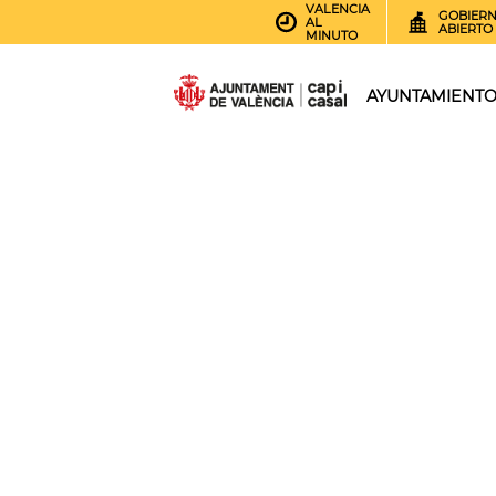
VALENCIA
GOBIER
AL
ABIERTO
MINUTO
AYUNTAMIENT