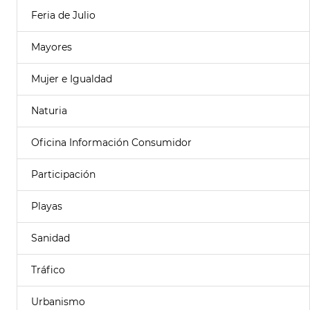
Feria de Julio
Mayores
Mujer e Igualdad
Naturia
Oficina Información Consumidor
Participación
Playas
Sanidad
Tráfico
Urbanismo