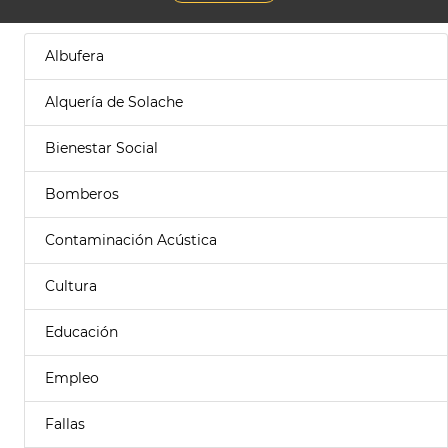
Albufera
Alquería de Solache
Bienestar Social
Bomberos
Contaminación Acústica
Cultura
Educación
Empleo
Fallas